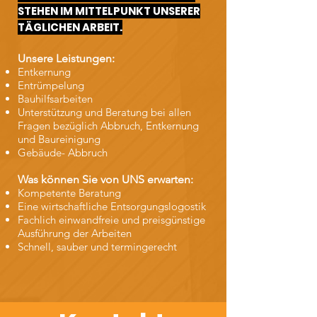
STEHEN IM MITTELPUNKT UNSERER
TÄGLICHEN ARBEIT.
Unsere Leistungen:
Entkernung
Entrümpelung
Bauhilfsarbeiten
Unterstützung und Beratung bei allen
Fragen bezüglich Abbruch, Entkernung
und Baureinigung
Gebäude- Abbruch
Was können Sie von UNS erwarten:
Kompetente Beratung
Eine wirtschaftliche Entsorgungslogostik
Fachlich einwandfreie und preisgünstige
Ausführung der Arbeiten
Schnell, sauber und termingerecht